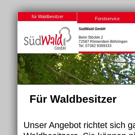
für Waldbesitzer
Forstservice
SüdWald GmbH
Beim Stöckle 2
72587 Römerstein-Böhringen
Tel. 07382 9389333
Für Waldbesitzer
Unser Angebot richtet sich 